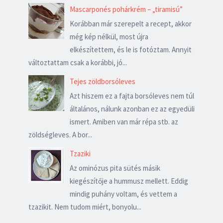
Mascarponés pohárkrém – „tiramisú”
Korábban már szerepelt a recept, akkor
még kép nélkül, most újra
elkészítettem, és le is fotóztam. Annyit
változtattam csak a korábbi, jó...
Tejes zöldborsóleves
Azt hiszem ez a fajta borsóleves nem túl
általános, nálunk azonban ez az egyedüli
ismert. Amiben van már répa stb. az
zöldségleves. A bor...
Tzaziki
Az ominózus pita sütés másik
kiegészítője a hummusz mellett. Eddig
mindig puhány voltam, és vettem a
tzazikit. Nem tudom miért, bonyolu...