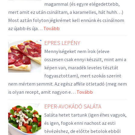
magammal (és egyre elégedettebb,
mert amit ez után csináltam, a karamelles, hát huhh…)
Most aztán folyton jégkrémet kell ennünk és csinálnom
az újabb és úja…
Tovább
EPRES LEPÉNY
Mennyiségeket nem írok (eleve
összesen csak ennyi készült, mint ami a
képen van, maradék leveles tésztát
fogyasztottam), mert szokás szerint
nem mértem semmit. Az egész afféle ötletadó (meg nem
is olyan recept, amit nagyon e…
Tovább
EPER-AVOKÁDÓ SALÁTA
Saláta hetet tartunk (igen éhes vagyok,
és igen, fogok enni nachost az esti
tévézéshez, de előtte betolok ebből