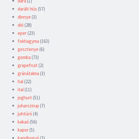
dara
(1)
darált hús
(57)
dinnye
(3)
dió
(28)
eper
(23)
fokhagyma
(163)
gesztenye
(6)
gomba
(73)
grapefruit
(2)
gránátalma
(3)
hal
(22)
ital
(11)
joghurt
(51)
juharszirup
(7)
juhtúró
(4)
kakaó
(56)
kapor
(5)
kapribogyó
(3)