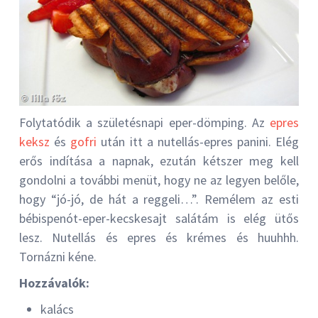
Folytatódik a születésnapi eper-dömping. Az
epres
keksz
és
gofri
után itt a nutellás-epres panini. Elég
erős indítása a napnak, ezután kétszer meg kell
gondolni a további menüt, hogy ne az legyen belőle,
hogy “jó-jó, de hát a reggeli…”. Remélem az esti
bébispenót-eper-kecskesajt salátám is elég ütős
lesz. Nutellás és epres és krémes és huuhhh.
Tornázni kéne.
Hozzávalók:
kalács